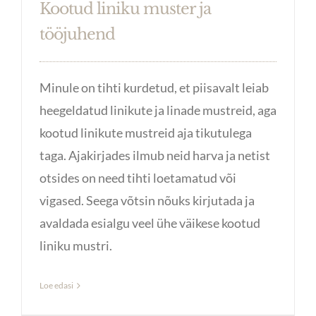
Kootud liniku muster ja
tööjuhend
Minule on tihti kurdetud, et piisavalt leiab
heegeldatud linikute ja linade mustreid, aga
kootud linikute mustreid aja tikutulega
taga. Ajakirjades ilmub neid harva ja netist
otsides on need tihti loetamatud või
vigased. Seega võtsin nõuks kirjutada ja
avaldada esialgu veel ühe väikese kootud
liniku mustri.
Loe edasi