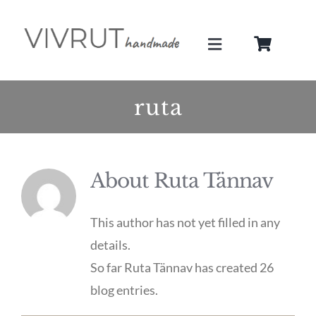
Skip
to
Toggle
content
Navigation
Minust
ruta
Teenused
About
Ruta Tännav
Galerii
This author has not yet filled in any
Pood
details.
So far Ruta Tännav has created 26
Blogi
blog entries.