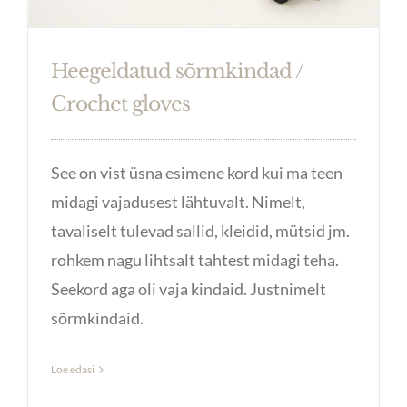
Heegeldatud sõrmkindad /
Crochet gloves
See on vist üsna esimene kord kui ma teen
midagi vajadusest lähtuvalt. Nimelt,
tavaliselt tulevad sallid, kleidid, mütsid jm.
rohkem nagu lihtsalt tahtest midagi teha.
Seekord aga oli vaja kindaid. Justnimelt
sõrmkindaid.
Loe edasi