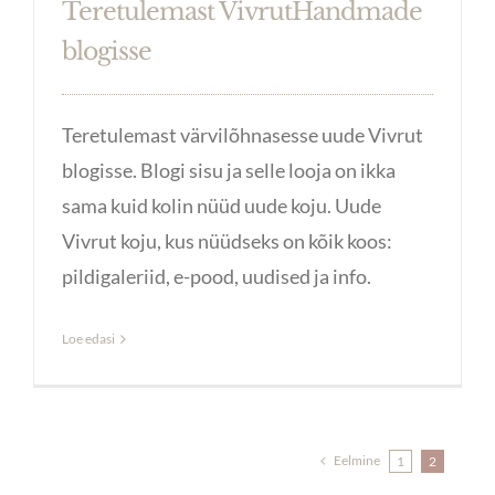
Teretulemast VivrutHandmade
blogisse
Teretulemast värvilõhnasesse uude Vivrut
blogisse. Blogi sisu ja selle looja on ikka
sama kuid kolin nüüd uude koju. Uude
Vivrut koju, kus nüüdseks on kõik koos:
pildigaleriid, e-pood, uudised ja info.
Loe edasi
Eelmine
1
2