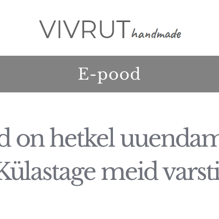
E-pood
d on hetkel uuendami
Külastage meid varsti