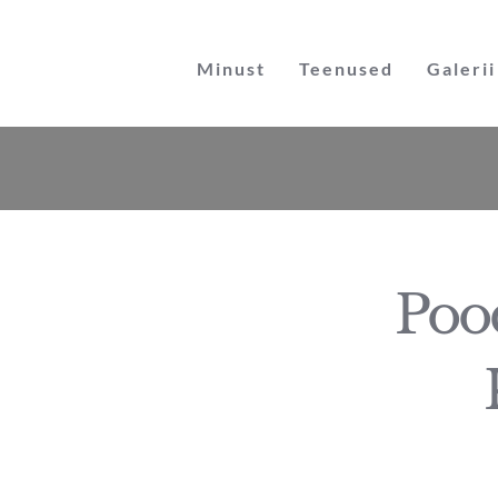
Skip
to
Minust
Teenused
Galerii
content
Poo