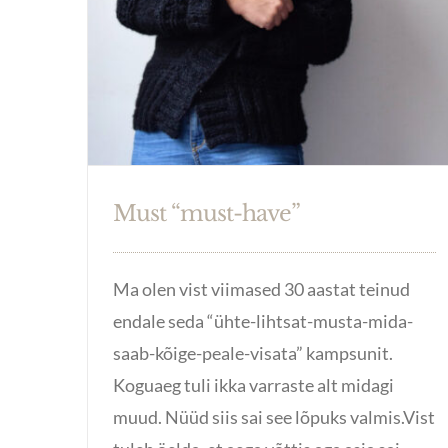
Must “must-have”
Ma olen vist viimased 30 aastat teinud
endale seda “ühte-lihtsat-musta-mida-
saab-kõige-peale-visata” kampsunit.
Koguaeg tuli ikka varraste alt midagi
muud. Nüüd siis sai see lõpuks valmis.Vist