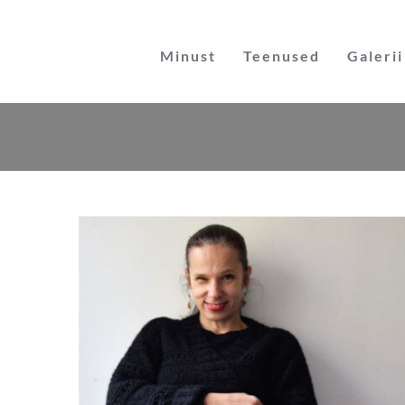
Skip
to
Minust
Teenused
Galerii
content