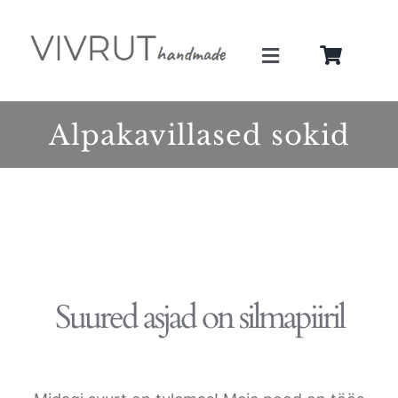
Skip
to
Toggle
content
Navigation
Minust
Alpakavillased sokid
Teenused
Galerii
Pood
Suured asjad on silmapiiril
Blogi