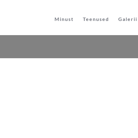
Skip
to
Minust
Teenused
Galerii
content