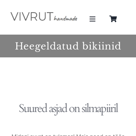
Skip
to
Toggle
content
Navigation
Minust
Heegeldatud bikiinid
Teenused
Galerii
Pood
Suured asjad on silmapiiril
Blogi