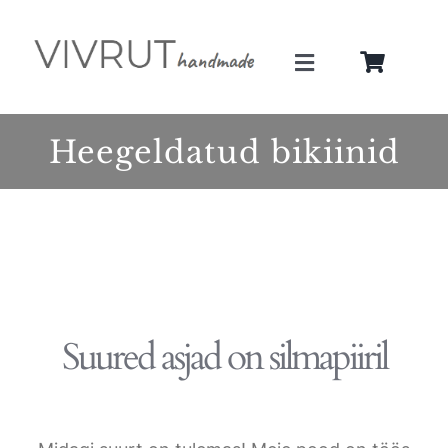
Skip
to
Toggle
content
Navigation
Minust
Heegeldatud bikiinid
Teenused
Galerii
Pood
Suured asjad on silmapiiril
Blogi