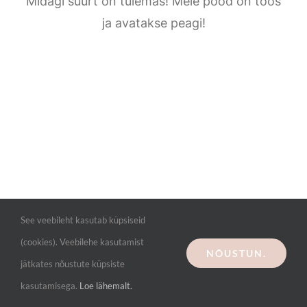
Kontakt
Midagi suurt on tulemas! Meie pood on töös
ja avatakse peagi!
See veebileht kasutab küpsiseid
(cookies). Veebilehe kasutamist
NÕUSTUN.
jätkates nõustute küpsiste
kasutamisega.
Loe lähemalt.