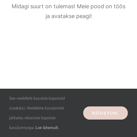
Kontakt
Midagi suurt on tulemas! Meie pood on töös
ja avatakse peagi!
See veebileht kasutab küpsiseid
(cookies). Veebilehe kasutamist
NÕUSTUN.
jätkates nõustute küpsiste
kasutamisega.
Loe lähemalt.