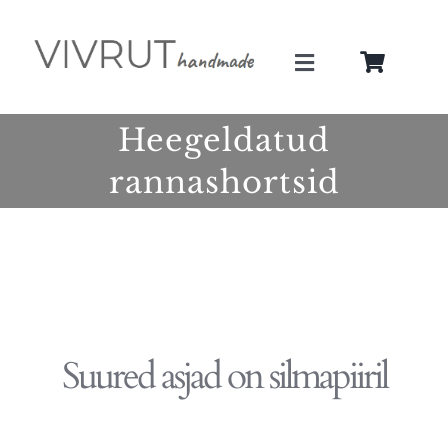
Skip
to
Toggle
content
Navigation
Minust
Heegeldatud
rannashortsid
Teenused
Galerii
Pood
Suured asjad on silmapiiril
Blogi