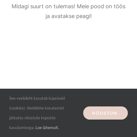
Kontakt
Midagi suurt on tulemas! Meie pood on töös
ja avatakse peagi!
See veebileht kasutab küpsiseid
(cookies). Veebilehe kasutamist
NÕUSTUN.
jätkates nõustute küpsiste
kasutamisega.
Loe lähemalt.