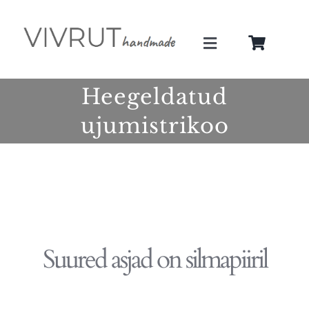
Skip
to
Toggle
content
Navigation
Minust
Heegeldatud
ujumistrikoo
Teenused
Galerii
Pood
Suured asjad on silmapiiril
Blogi