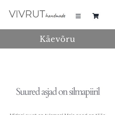
Skip
to
Toggle
content
Navigation
Minust
Käevõru
Teenused
Galerii
Pood
Suured asjad on silmapiiril
Blogi