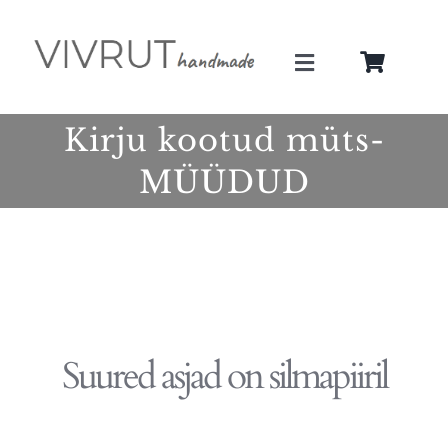
Skip
to
Toggle
content
Navigation
Minust
Kirju kootud müts-
MÜÜDUD
Teenused
Galerii
Pood
Suured asjad on silmapiiril
Blogi