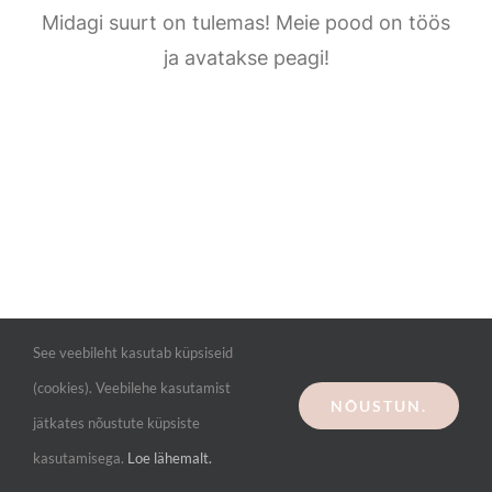
Kontakt
Midagi suurt on tulemas! Meie pood on töös
ja avatakse peagi!
See veebileht kasutab küpsiseid
(cookies). Veebilehe kasutamist
NÕUSTUN.
jätkates nõustute küpsiste
kasutamisega.
Loe lähemalt.