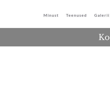
Skip
to
Minust
Teenused
Galerii
content
Ko