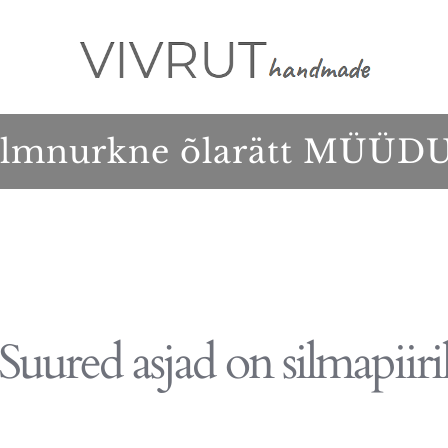
lmnurkne õlarätt MÜÜD
Suured asjad on silmapiiri