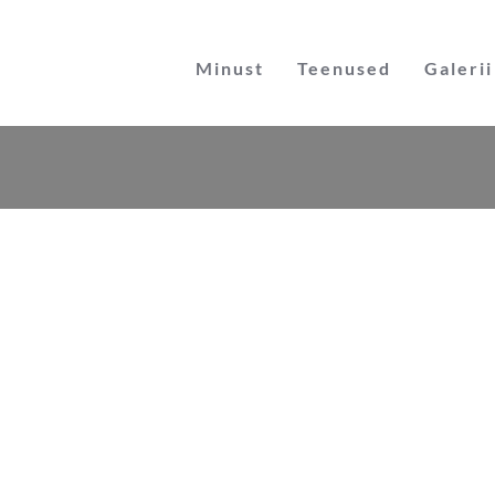
Skip
to
Minust
Teenused
Galerii
content