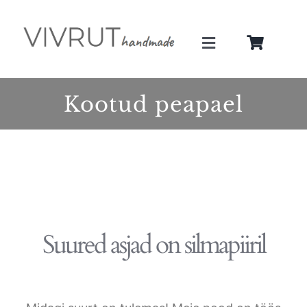
Skip
to
Toggle
content
Navigation
Minust
Kootud peapael
Teenused
Galerii
Pood
Suured asjad on silmapiiril
Blogi