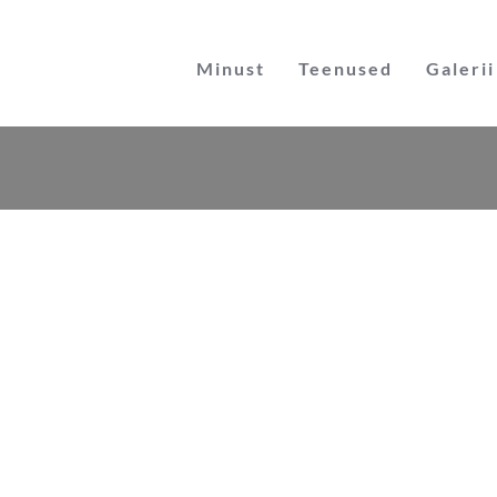
Skip
to
Minust
Teenused
Galerii
content