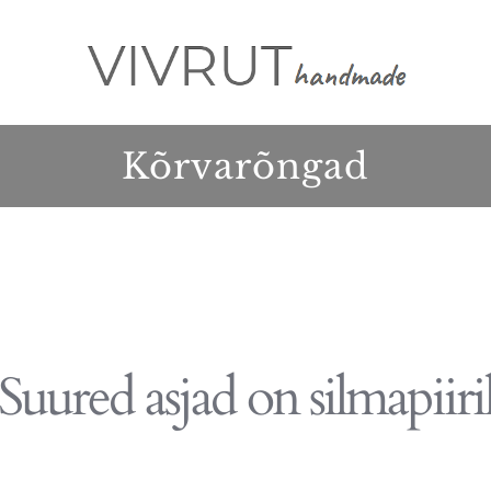
Kõrvarõngad
Suured asjad on silmapiiri