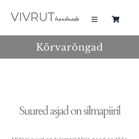
Skip
to
Toggle
content
Navigation
Minust
Kõrvarõngad
Teenused
Galerii
Pood
Suured asjad on silmapiiril
Blogi