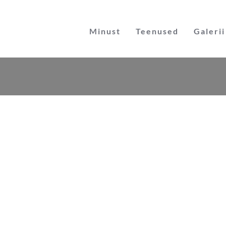
Skip
to
Minust
Teenused
Galerii
content