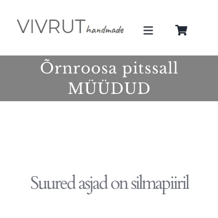
Skip
to
Toggle
content
Navigation
Minust
Õrnroosa pitssall
MÜÜDUD
Teenused
Galerii
Pood
Suured asjad on silmapiiril
Blogi