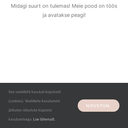
Kontakt
Midagi suurt on tulemas! Meie pood on töös
ja avatakse peagi!
See veebileht kasutab küpsiseid
(cookies). Veebilehe kasutamist
NÕUSTUN.
jätkates nõustute küpsiste
kasutamisega.
Loe lähemalt.