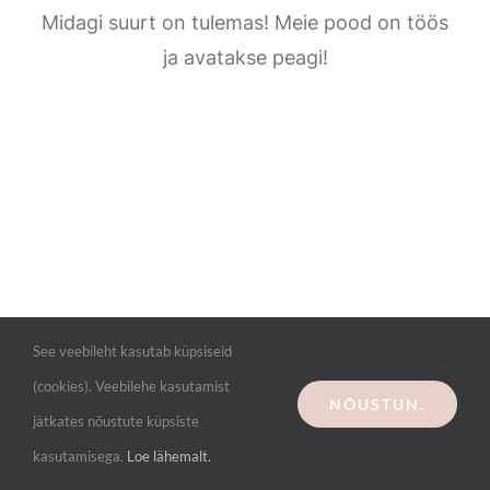
Kontakt
Midagi suurt on tulemas! Meie pood on töös
ja avatakse peagi!
See veebileht kasutab küpsiseid
(cookies). Veebilehe kasutamist
NÕUSTUN.
jätkates nõustute küpsiste
kasutamisega.
Loe lähemalt.