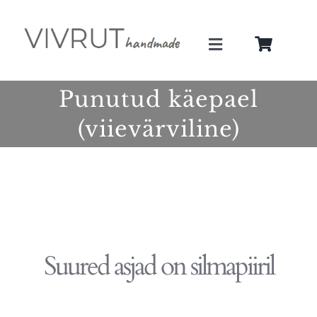
Skip
to
Toggle
content
Navigation
Minust
Punutud käepael
(viievärviline)
Teenused
Galerii
Pood
Suured asjad on silmapiiril
Blogi