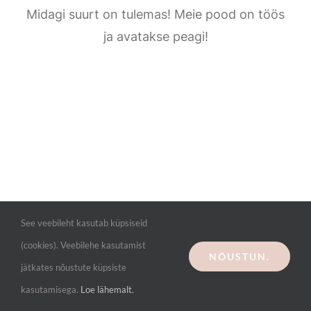
Kontakt
Midagi suurt on tulemas! Meie pood on töös
ja avatakse peagi!
See veebileht kasutab küpsiseid
(cookies). Veebilehe kasutamist
NÕUSTUN.
jätkates nõustute küpsiste
kasutamisega.
Loe lähemalt.