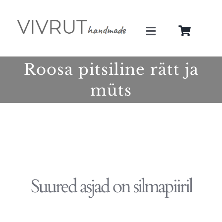
Skip
to
Toggle
content
Navigation
Minust
Roosa pitsiline rätt ja
müts
Teenused
Galerii
Pood
Suured asjad on silmapiiril
Blogi