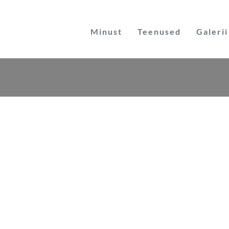
Skip
to
Minust
Teenused
Galerii
content