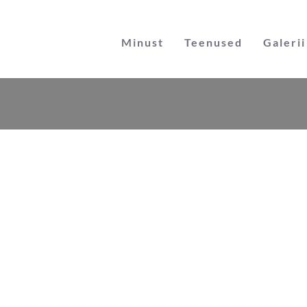
Skip
to
Minust
Teenused
Galerii
content